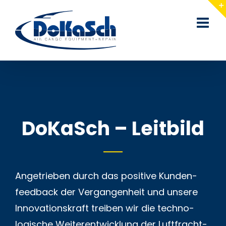
Zum
Inhalt
springen
DoKaSch – Leitbild
Angetrieben durch das positive Kunden­­­
feedback der Vergangen­­­­heit und unsere
Innovations­­­kraft treiben wir die techno­­­
logische Weiter­­­entwicklung der Luftfracht­­­