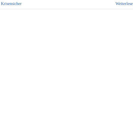
,
Krisensicher
Weiterles