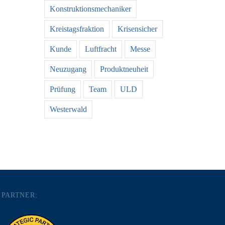
Konstruktionsmechaniker
Kreistagsfraktion
Krisensicher
Kunde
Luftfracht
Messe
Neuzugang
Produktneuheit
Prüfung
Team
ULD
Westerwald
PARTNER: