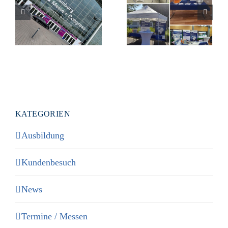
Die Dokasch
Aircraft Interiors
GmbH auf der
Expo 2024 in
Jobmesse in
Hamburg
Montabaur
KATEGORIEN
Ausbildung
Kundenbesuch
News
Termine / Messen