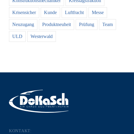
Konstruktionsmechaniker
Kreistagsfraktion
Krisensicher
Kunde
Luftfracht
Messe
Neuzugang
Produktneuheit
Prüfung
Team
ULD
Westerwald
KONTAKT: