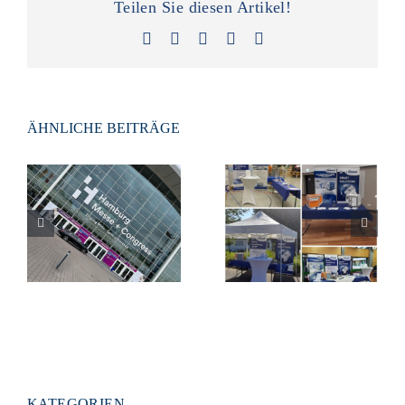
Teilen Sie diesen Artikel!
Facebook
X
LinkedIn
Xing
E-
Mail
ÄHNLICHE BEITRÄGE
Die Dokasch
Aircraft Interiors
GmbH auf der
Expo 2024 in
Jobmesse in
Hamburg
Montabaur
KATEGORIEN